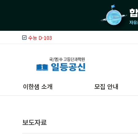
수능 D-103
이한샘 소개
모집 안내
이한샘 소개
온라인 상담
보도자료
운영철학
카카오톡 상담
이한샘 시스템
문자상담(모바일)