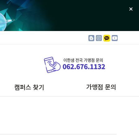
가맹점 문의
캠퍼스 찾기
금호캠퍼스
봉선포레스트
일곡캠퍼스