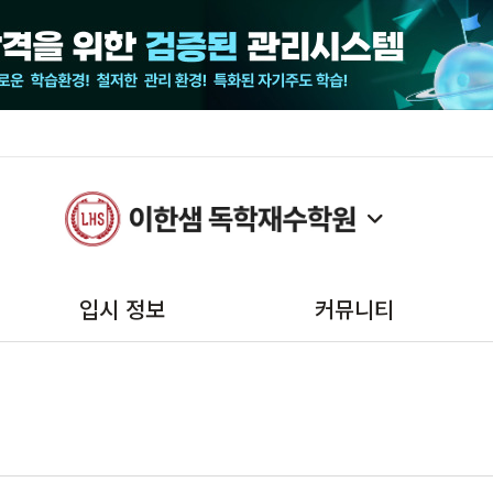
입시 정보
커뮤니티
2025 모의고사일정
공지사항
2025수능/수시/정시일정
대입성공후기
2025 대입시행계획
보도자료