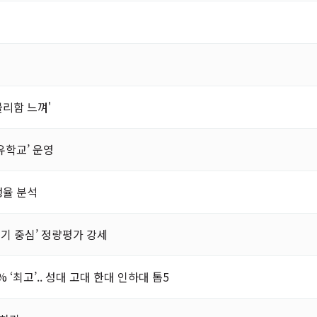
불리함 느껴'
유학교’ 운영
쟁율 분석
‘필기 중심’ 정량평가 강세
 ‘최고’.. 성대 고대 한대 인하대 톱5