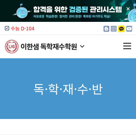
수능 D-104
이한샘 소개
독·학·재·수·반
모집 안내
입시 정보
커뮤니티
캠퍼스 찾기