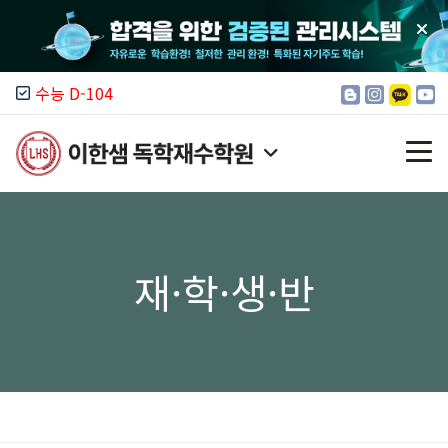
수능 D-104
이한샘 소개
재·학·생·반
모집 안내
입시 정보
커뮤니티
캠퍼스 찾기