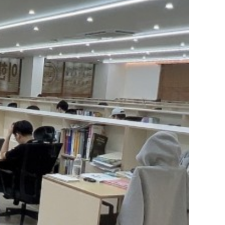
첨단캠퍼스
화정캠퍼스
수완캠퍼스
김포사우동