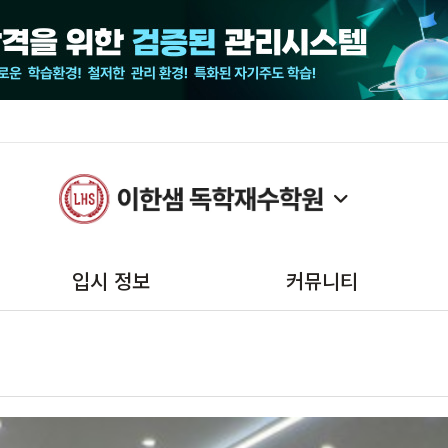
입시 정보
커뮤니티
2025 모의고사일정
공지사항
2025수능/수시/정시일정
대입성공후기
2025 대입시행계획
보도자료