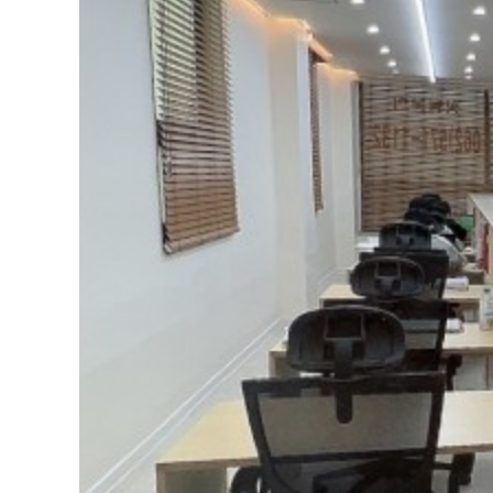
N수정규반
독학재수반
재학생반