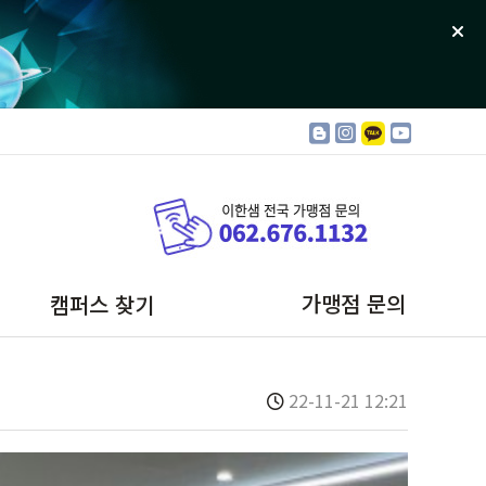
가맹점 문의
캠퍼스 찾기
금호캠퍼스
22-11-21 12:21
봉선포레스트
일곡캠퍼스