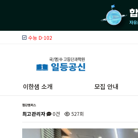
수능 D-102
이한샘 소개
모집 안내
첨단캠퍼스
이한샘 소개
온라인 상담
최고관리자
0건
527회
운영철학
카카오톡 상담
이한샘 시스템
문자상담(모바일)