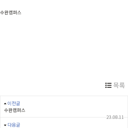
수완캠퍼스
목록
이전글
수완캠퍼스
23.08.11
다음글