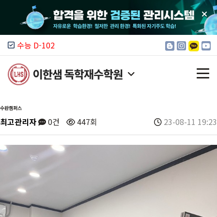
수능 D-102
수완캠퍼스
최고관리자
0건
447회
23-08-11 19:23
이한샘 소개
모집 안내
입시 정보
커뮤니티
캠퍼스 찾기