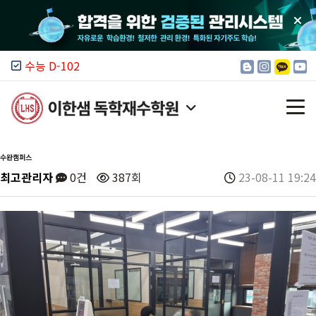
수능 D-102
수완캠퍼스
최고관리자
0건
387회
23-08-11 19:24
이한샘 소개
모집 안내
입시 정보
커뮤니티
캠퍼스 찾기