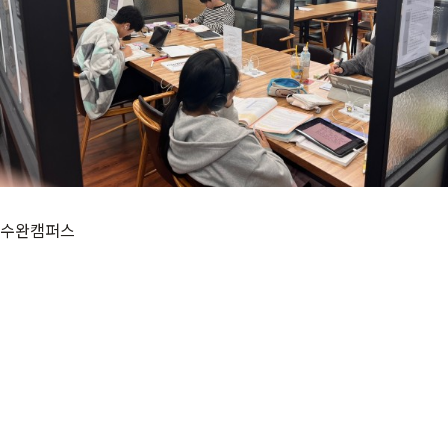
가맹점 문의
수완캠퍼스