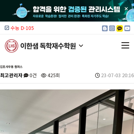
수능 D-105
김포사우동 캠퍼스
최고관리자
0건
425회
23-07-03 20:16
이한샘 소개
모집 안내
입시 정보
커뮤니티
캠퍼스 찾기