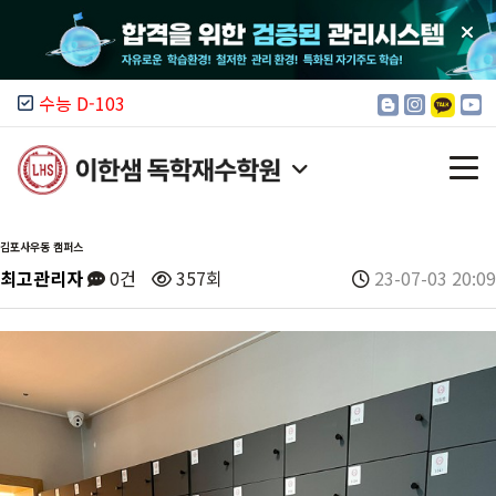
수능 D-103
김포사우동 캠퍼스
최고관리자
0건
357회
23-07-03 20:09
이한샘 소개
모집 안내
입시 정보
커뮤니티
캠퍼스 찾기