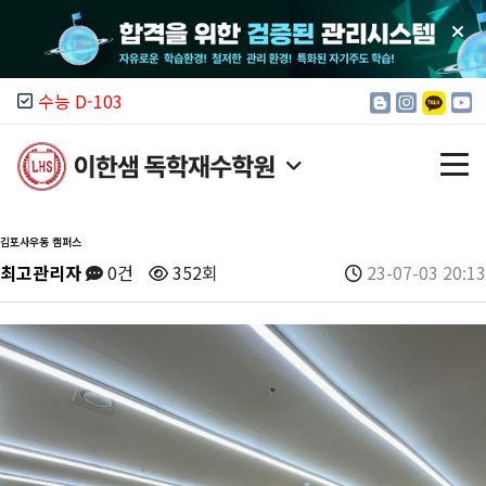
수능 D-103
김포사우동 캠퍼스
최고관리자
0건
352회
23-07-03 20:13
이한샘 소개
모집 안내
입시 정보
커뮤니티
캠퍼스 찾기